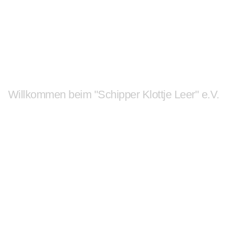
Unsere Leeraner Altstadt
mit Leben füllen
und Menschen
zusammenführen.
Willkommen beim "Schipper Klottje Leer" e.V.
Unsere Leeraner Altstadt
mit Leben füllen
und Menschen
zusammenführen.