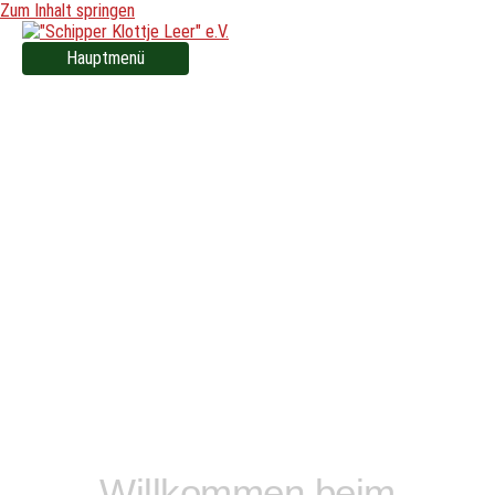
Zum Inhalt springen
Hauptmenü
„Und die See wird
allen neue Hoffnung
bringen, so wie der
Schlaf die Träume
bringt daheim.“
Christoph Columbus
Willkommen beim