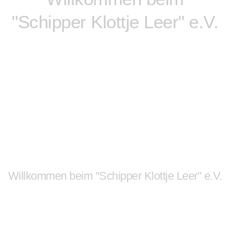
"Schipper Klottje Leer" e.V.
Unsere Leeraner Altstadt
mit Leben füllen
und Menschen
zusammenführen.
Willkommen beim "Schipper Klottje Leer" e.V.