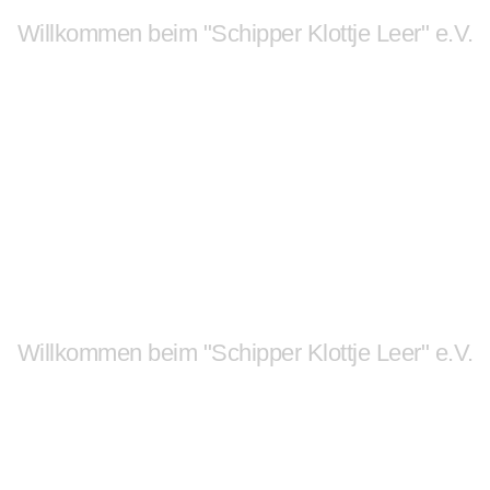
Willkommen beim "Schipper Klottje Leer" e.V.
Unsere Leeraner Altstadt
mit Leben erfüllen
und Menschen
zusammenführen.
Willkommen beim "Schipper Klottje Leer" e.V.