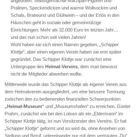
angeboten. Selbstgemachte Marzipan-Figuren und
Pralinen, Speckendicken und warme Wollsocken und
Schals, Bratwurst und Glühwein – und der Erlös in den
Häuschen geht in soziale oder gemeinnützige
Einrichtungen. Mehr als 32.000 Euro im letzten Jahr…
und das nun schon seit vielen Jahren!
Wohl haben sie sich einen Namen gegeben, „Schipper
Klottje“, aber einen eigenen Verein haben sie erst später
gegründet. Das Schipper Klottje war zunächst eine
Untergruppe des
Heimat-Vereins
, dem man bewusst
nicht die Mitglieder abwerben wollte.
Mittlerweile wurde das Schipper Klottje als eigener Verein aus
dem Heimatverein ausgegliedert, um eine bessere Trennung
zwischen den zu bedienenden finanziellen Schwerpunkten
„Heimat-Museum“
und „Museumshafen“ zu erreichen. Günter
Prahm, zunächst wie bei den Lotsen als ein „Eldermann“ im
Schipper Klottje tätig, ist nun Vorsitzender des Vereins. Er hat
„Schipper Klottje“ geformt und so wird da, ohne Ansehen von
Stellung und Beruf, untereinander nur mit dem vertrauten „Du“