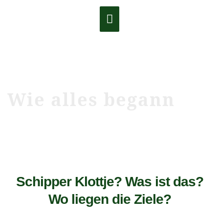
Zum
Hauptmenü
Inhalt
springen
Wie alles begann
Schipper Klottje? Was ist das?
Wo liegen die Ziele?