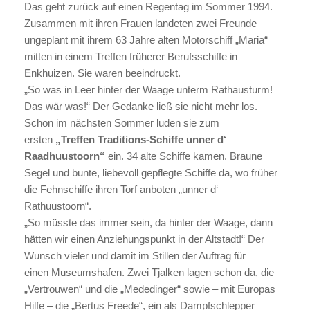
Das geht zurück auf einen Regentag im Sommer 1994.
Zusammen mit ihren Frauen landeten zwei Freunde
ungeplant mit ihrem 63 Jahre alten Motorschiff „Maria“
mitten in einem Treffen früherer Berufsschiffe in
Enkhuizen. Sie waren beeindruckt.
„So was in Leer hinter der Waage unterm Rathausturm!
Das wär was!“ Der Gedanke ließ sie nicht mehr los.
Schon im nächsten Sommer luden sie zum
ersten
„Treffen Traditions-Schiffe unner d‘
Raadhuustoorn“
ein. 34 alte Schiffe kamen. Braune
Segel und bunte, liebevoll gepflegte Schiffe da, wo früher
die Fehnschiffe ihren Torf anboten „unner d‘
Rathuustoorn“.
„So müsste das immer sein, da hinter der Waage, dann
hätten wir einen Anziehungspunkt in der Altstadt!“ Der
Wunsch vieler und damit im Stillen der Auftrag für
einen Museumshafen. Zwei Tjalken lagen schon da, die
„Vertrouwen“ und die „Mededinger“ sowie – mit Europas
Hilfe – die „Bertus Freede“, ein als Dampfschlepper