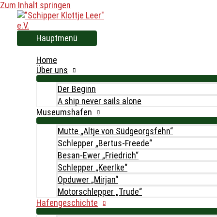
Zum Inhalt springen
Hauptmenü
Home
Über uns
Der Beginn
A ship never sails alone
Museumshafen
Mutte „Altje von Südgeorgsfehn“
Schlepper „Bertus-Freede“
Besan-Ewer „Friedrich“
Schlepper „Keerlke“
Opduwer „Mirjan“
Motorschlepper „Trude“
Hafengeschichte