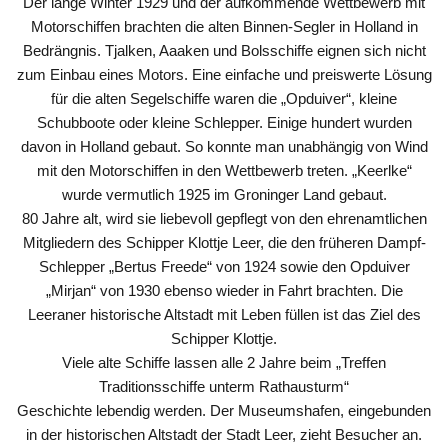
Der lange Winter 1929 und der aufkommende Wettbewerb mit
Motorschiffen brachten die alten Binnen-Segler in Holland in
Bedrängnis. Tjalken, Aaaken und Bolsschiffe eignen sich nicht
zum Einbau eines Motors. Eine einfache und preiswerte Lösung
für die alten Segelschiffe waren die „Opduiver“, kleine
Schubboote oder kleine Schlepper. Einige hundert wurden
davon in Holland gebaut. So konnte man unabhängig von Wind
mit den Motorschiffen in den Wettbewerb treten. „Keerlke“
wurde vermutlich 1925 im Groninger Land gebaut.
80 Jahre alt, wird sie liebevoll gepflegt von den ehrenamtlichen
Mitgliedern des Schipper Klottje Leer, die den früheren Dampf-
Schlepper „Bertus Freede“ von 1924 sowie den Opduiver
„Mirjan“ von 1930 ebenso wieder in Fahrt brachten. Die
Leeraner historische Altstadt mit Leben füllen ist das Ziel des
Schipper Klottje.
Viele alte Schiffe lassen alle 2 Jahre beim „Treffen
Traditionsschiffe unterm Rathausturm“
Geschichte lebendig werden. Der Museumshafen, eingebunden
in der historischen Altstadt der Stadt Leer, zieht Besucher an.