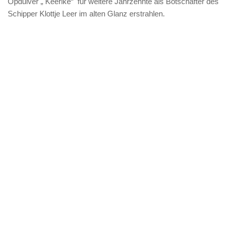
Opduiver „ Keerlke“ für weitere Jahrzehnte als Botschafter des
Schipper Klottje Leer im alten Glanz erstrahlen.