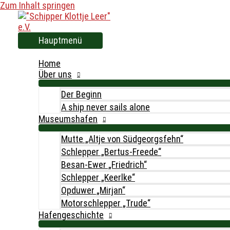
Zum Inhalt springen
Hauptmenü
Home
Über uns
Der Beginn
A ship never sails alone
Museumshafen
Mutte „Altje von Südgeorgsfehn“
Schlepper „Bertus-Freede“
Besan-Ewer „Friedrich“
Schlepper „Keerlke“
Opduwer „Mirjan“
Motorschlepper „Trude“
Hafengeschichte