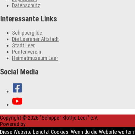
Datenschutz
Interessante Links
Schippergilde
Die Leeraner Altstadt
Stadt Leer
Püntenverein
Heimatmuseum Leer
Social Media
Copyright © 2026
"Schipper Klottje Leer" e.V.
Powered by
Löffler Creativ
Diese Website benutzt Cookies. Wenn du die Website weiter n